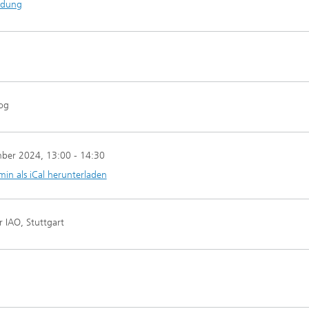
ldung
log
mber 2024
, 13:00 - 14:30
min als iCal herunterladen
 IAO, Stuttgart