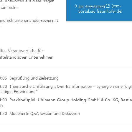
e, Antworten auf diese Fragen
(crm-
Zur Anmeldung
u sammeln.
portal.iao.fraunhofer.de)
 und sich untereinander sowie mit
.
lte, Verantwortliche für
mittelständischen Unternehmen​
3:05 Begrüßung und Zielsetzung
3:30 Thematische Einführung „Twin Transformation – Synergien einer digi
altigen Entwicklung“
14:00
Praxisbeispiel: Uhlmann Group Holding GmbH & Co. KG, Basti
nn
4:30 Moderierte Q&A Session und Diskussion