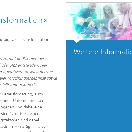
ansformation«​
 digitalen Transformation​
Weitere Informati
neues Format im Rahmen des
hofer IAO entstanden. Hier
d operativen Umsetzung einer
ller Forschungsergebnisse sowie
tellt und diskutiert.
er Herausforderung, auch
ie können Unternehmen die
 angehen und dabei eine
sten Schritte zu einer
lgsfaktoren sind dabei
stenfreien »Digital Talks